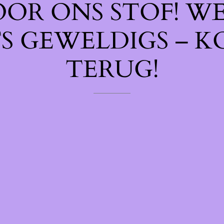
OOR ONS STOF! W
TS GEWELDIGS – K
TERUG!