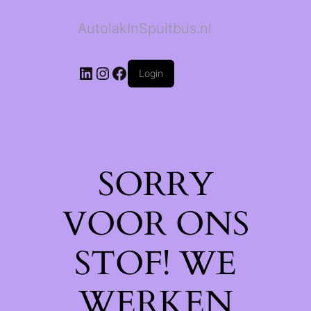
AutolakInSpuitbus.nl
LinkedIn
Instagram
Facebook
Login
SORRY
VOOR ONS
STOF! WE
WERKEN