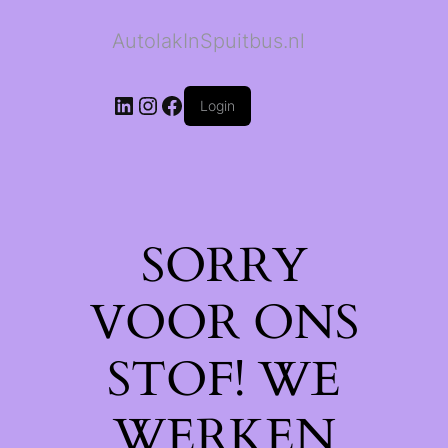
AutolakInSpuitbus.nl
LinkedIn
Instagram
Facebook
Login
SORRY
VOOR ONS
STOF! WE
WERKEN