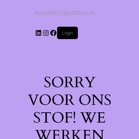
AutolakInSpuitbus.nl
LinkedIn
Instagram
Facebook
Login
SORRY
VOOR ONS
STOF! WE
WERKEN