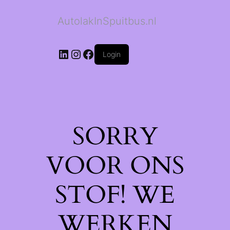
AutolakInSpuitbus.nl
LinkedIn
Instagram
Facebook
Login
SORRY
VOOR ONS
STOF! WE
WERKEN