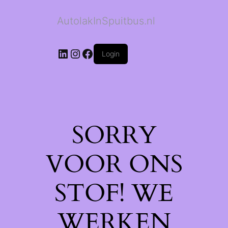
AutolakInSpuitbus.nl
LinkedIn
Instagram
Facebook
Login
SORRY
VOOR ONS
STOF! WE
WERKEN