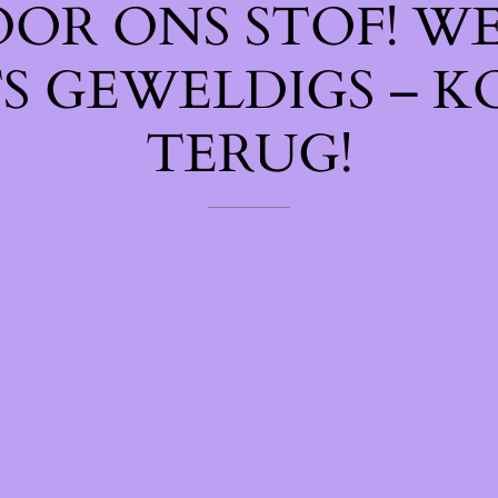
OOR ONS STOF! W
TS GEWELDIGS – K
TERUG!