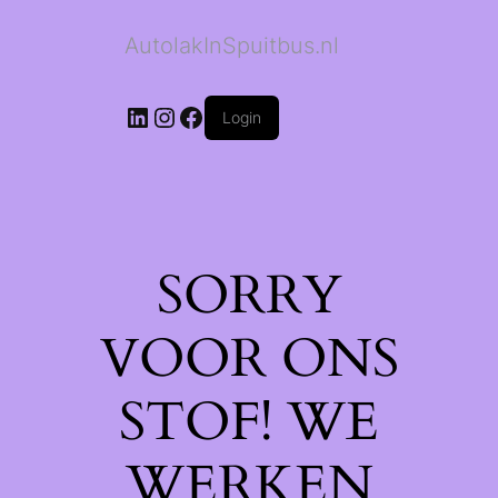
AutolakInSpuitbus.nl
LinkedIn
Instagram
Facebook
Login
SORRY
VOOR ONS
STOF! WE
WERKEN