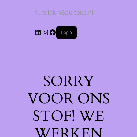
AutolakInSpuitbus.nl
LinkedIn
Instagram
Facebook
Login
SORRY
VOOR ONS
STOF! WE
WERKEN