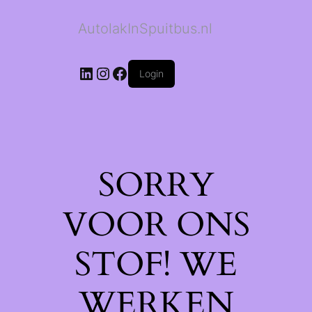
AutolakInSpuitbus.nl
LinkedIn
Instagram
Facebook
Login
SORRY
VOOR ONS
STOF! WE
WERKEN