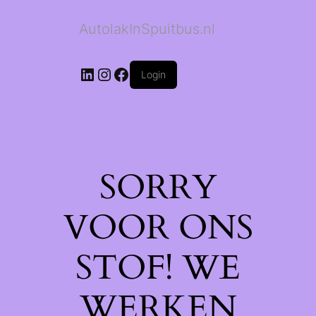
AutolakInSpuitbus.nl
LinkedIn
Instagram
Facebook
Login
SORRY
VOOR ONS
STOF! WE
WERKEN