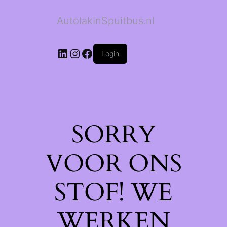
AutolakInSpuitbus.nl
LinkedIn
Instagram
Facebook
Login
SORRY
VOOR ONS
STOF! WE
WERKEN