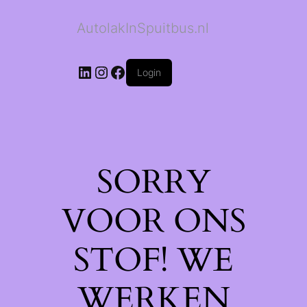
AutolakInSpuitbus.nl
LinkedIn
Instagram
Facebook
Login
SORRY
VOOR ONS
STOF! WE
WERKEN