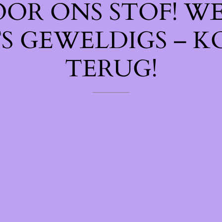
OOR ONS STOF! W
TS GEWELDIGS – K
TERUG!