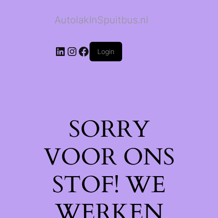
AutolakInSpuitbus.nl
LinkedIn
Instagram
Facebook
Login
SORRY
VOOR ONS
STOF! WE
WERKEN