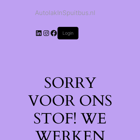
AutolakInSpuitbus.nl
LinkedIn
Instagram
Facebook
Login
SORRY
VOOR ONS
STOF! WE
WERKEN