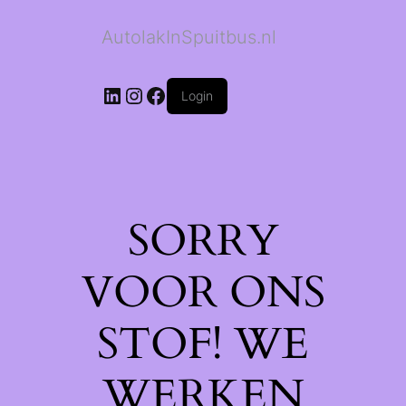
AutolakInSpuitbus.nl
LinkedIn
Instagram
Facebook
Login
SORRY
VOOR ONS
STOF! WE
WERKEN