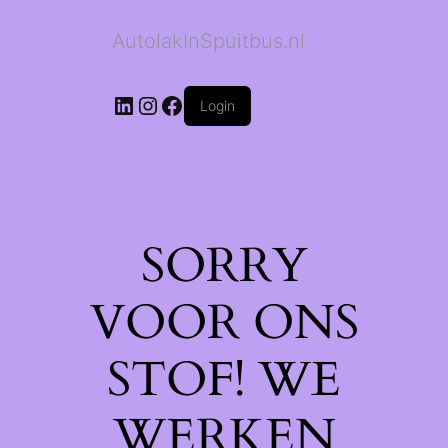
AutolakInSpuitbus.nl
LinkedIn
Instagram
Facebook
Login
SORRY
VOOR ONS
STOF! WE
WERKEN