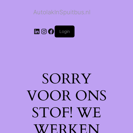
AutolakInSpuitbus.nl
LinkedIn
Instagram
Facebook
Login
SORRY
VOOR ONS
STOF! WE
WERKEN