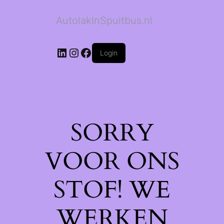
AutolakInSpuitbus.nl
LinkedIn
Instagram
Facebook
Login
SORRY
VOOR ONS
STOF! WE
WERKEN