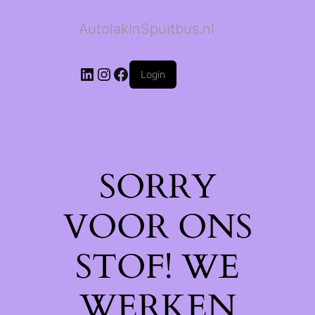
AutolakInSpuitbus.nl
LinkedIn
Instagram
Facebook
Login
SORRY
VOOR ONS
STOF! WE
WERKEN