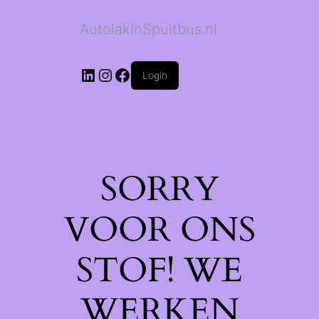
AutolakInSpuitbus.nl
LinkedIn
Instagram
Facebook
Login
SORRY
VOOR ONS
STOF! WE
WERKEN