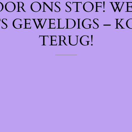
OOR ONS STOF! W
TS GEWELDIGS – K
TERUG!