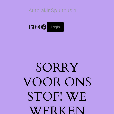
AutolakInSpuitbus.nl
LinkedIn
Instagram
Facebook
Login
SORRY
VOOR ONS
STOF! WE
WERKEN