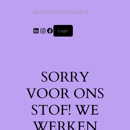
AutolakInSpuitbus.nl
LinkedIn
Instagram
Facebook
Login
SORRY
VOOR ONS
STOF! WE
WERKEN