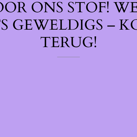
OOR ONS STOF! W
TS GEWELDIGS – K
TERUG!