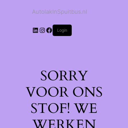
AutolakInSpuitbus.nl
LinkedIn
Instagram
Facebook
Login
SORRY
VOOR ONS
STOF! WE
WERKEN