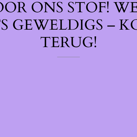
OOR ONS STOF! W
TS GEWELDIGS – K
TERUG!