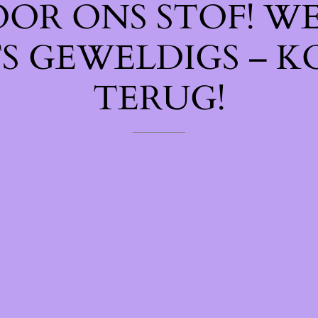
OOR ONS STOF! W
TS GEWELDIGS – K
TERUG!