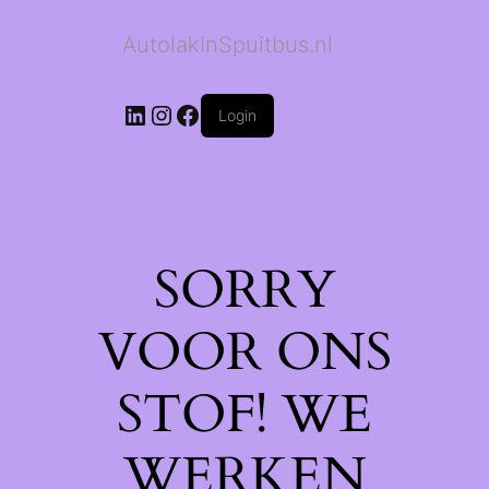
AutolakInSpuitbus.nl
LinkedIn
Instagram
Facebook
Login
SORRY
VOOR ONS
STOF! WE
WERKEN