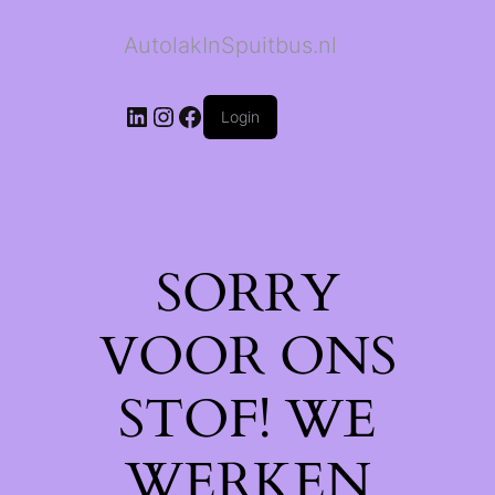
AutolakInSpuitbus.nl
LinkedIn
Instagram
Facebook
Login
SORRY
VOOR ONS
STOF! WE
WERKEN