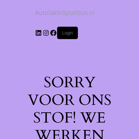
AutolakInSpuitbus.nl
LinkedIn
Instagram
Facebook
Login
SORRY
VOOR ONS
STOF! WE
WERKEN